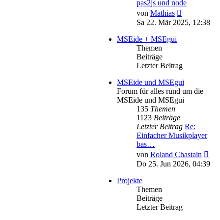
pas2js und node
Neuester
von
Mathias
Beitrag
Sa 22. Mär 2025, 12:38
MSEide + MSEgui
Themen
Beiträge
Letzter Beitrag
MSEide und MSEgui
Forum für alles rund um die
MSEide und MSEgui
135
Themen
1123
Beiträge
Letzter Beitrag
Re:
Einfacher Musikplayer
bas…
Neu
von
Roland Chastain
Bei
Do 25. Jun 2026, 04:39
Projekte
Themen
Beiträge
Letzter Beitrag