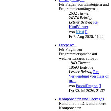
Für Fragen von Einsteigern und
Programmieranfängern...
2632
Themen
24374
Beiträge
Letzter Beitrag
Re:
HtmlViewer
Neuester
von
Niesi
Beitrag
Fr 7. Aug 2026, 11:42
Freepascal
Für Fragen zur
Programmiersprache auf
welcher Lazarus aufbaut
1849
Themen
18693
Beiträge
Letzter Beitrag
Re:
Verwendung von class of
m…
Neues
von
PascalDragon
Beitra
Do 30. Jul 2026, 21:37
Komponenten und Packages
Rund um die LCL und andere
Komponenten