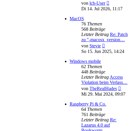
Neuester
von
lcb-User
Beitrag
Di 14. Jul 2026, 11:17
MacOS
76
Themen
568
Beiträge
Letzter Beitrag
Re: Patch
zu "-macosx_version…
Neuester
von
Stevie
Beitrag
So 15. Jun 2025, 14:24
Windows mobile
62
Themen
448
Beiträge
Letzter Beitrag
Access
Violation beim Verlass…
Neues
von
TheRealHades
Beitr
Mi 29. Mai 2024, 09:07
Raspberry Pi & Co.
64
Themen
761
Beiträge
Letzter Beitrag
Re:
Lazarus 4.0 auf
Bookworm …