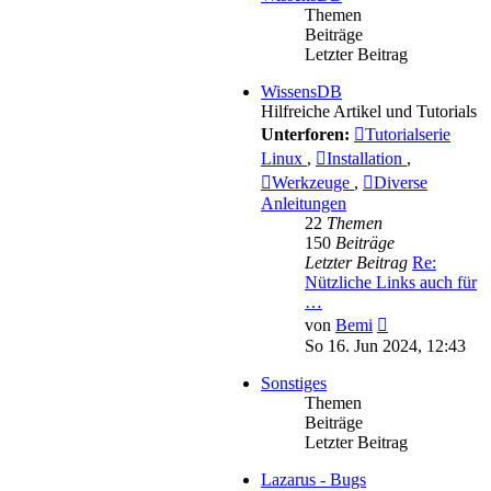
Themen
Beiträge
Letzter Beitrag
WissensDB
Hilfreiche Artikel und Tutorials
Unterforen:
Tutorialserie
Linux
,
Installation
,
Werkzeuge
,
Diverse
Anleitungen
22
Themen
150
Beiträge
Letzter Beitrag
Re:
Nützliche Links auch für
…
Neuester
von
Bemi
Beitrag
So 16. Jun 2024, 12:43
Sonstiges
Themen
Beiträge
Letzter Beitrag
Lazarus - Bugs