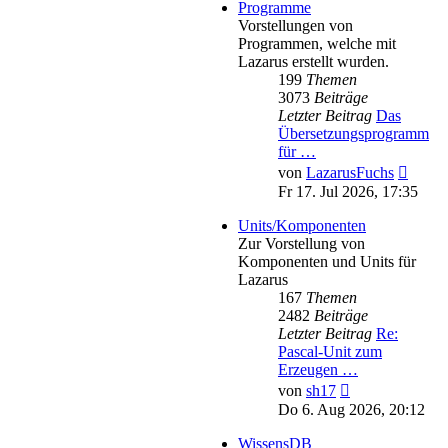
Programme
Vorstellungen von
Programmen, welche mit
Lazarus erstellt wurden.
199
Themen
3073
Beiträge
Letzter Beitrag
Das
Übersetzungsprogramm
für …
Neues
von
LazarusFuchs
Beitra
Fr 17. Jul 2026, 17:35
Units/Komponenten
Zur Vorstellung von
Komponenten und Units für
Lazarus
167
Themen
2482
Beiträge
Letzter Beitrag
Re:
Pascal-Unit zum
Erzeugen …
Neuester
von
sh17
Beitrag
Do 6. Aug 2026, 20:12
WissensDB