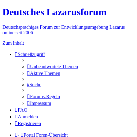
Deutsches Lazarusforum
Deutschsprachiges Forum zur Entwicklungsumgebung Lazarus
online seit 2006
Zum Inhalt
Schnellzugriff
Unbeantwortete Themen
Aktive Themen
Suche
Forums-Regeln
Impressum
FAQ
Anmelden
Registrieren
·
Portal
Foren-Übersicht