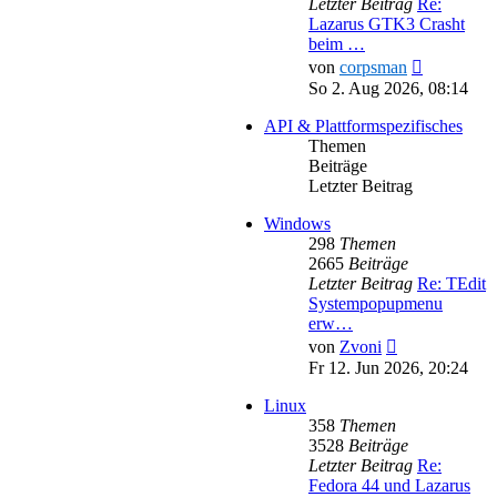
Letzter Beitrag
Re:
Lazarus GTK3 Crasht
beim …
Neuester
von
corpsman
Beitrag
So 2. Aug 2026, 08:14
API & Plattformspezifisches
Themen
Beiträge
Letzter Beitrag
Windows
298
Themen
2665
Beiträge
Letzter Beitrag
Re: TEdit
Systempopupmenu
erw…
Neuester
von
Zvoni
Beitrag
Fr 12. Jun 2026, 20:24
Linux
358
Themen
3528
Beiträge
Letzter Beitrag
Re:
Fedora 44 und Lazarus