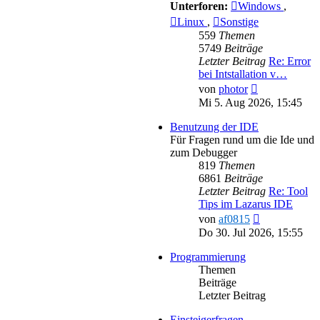
Unterforen:
Windows
,
Linux
,
Sonstige
559
Themen
5749
Beiträge
Letzter Beitrag
Re: Error
bei Intstallation v…
Neuester
von
photor
Beitrag
Mi 5. Aug 2026, 15:45
Benutzung der IDE
Für Fragen rund um die Ide und
zum Debugger
819
Themen
6861
Beiträge
Letzter Beitrag
Re: Tool
Tips im Lazarus IDE
Neuester
von
af0815
Beitrag
Do 30. Jul 2026, 15:55
Programmierung
Themen
Beiträge
Letzter Beitrag
Einsteigerfragen