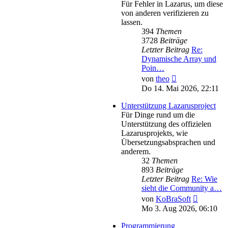
Für Fehler in Lazarus, um diese
von anderen verifizieren zu
lassen.
394
Themen
3728
Beiträge
Letzter Beitrag
Re:
Dynamische Array und
Poin…
Neuester
von
theo
Beitrag
Do 14. Mai 2026, 22:11
Unterstützung Lazarusproject
Für Dinge rund um die
Unterstützung des offizielen
Lazarusprojekts, wie
Übersetzungsabsprachen und
anderem.
32
Themen
893
Beiträge
Letzter Beitrag
Re: Wie
sieht die Community a…
Neuester
von
KoBraSoft
Beitrag
Mo 3. Aug 2026, 06:10
Programmierung