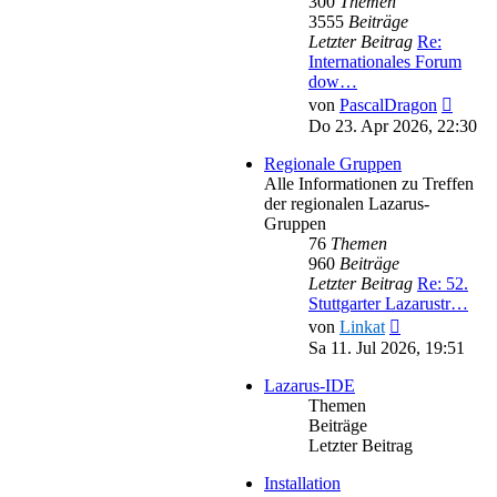
300
Themen
3555
Beiträge
Letzter Beitrag
Re:
Internationales Forum
dow…
Neues
von
PascalDragon
Beitra
Do 23. Apr 2026, 22:30
Regionale Gruppen
Alle Informationen zu Treffen
der regionalen Lazarus-
Gruppen
76
Themen
960
Beiträge
Letzter Beitrag
Re: 52.
Stuttgarter Lazarustr…
Neuester
von
Linkat
Beitrag
Sa 11. Jul 2026, 19:51
Lazarus-IDE
Themen
Beiträge
Letzter Beitrag
Installation