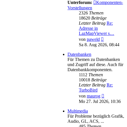
Unterforum:
Komponenten-
Vorstellungen
2326
Themen
18620
Beiträge
Letzter Beitrag
Re:
Adresse in
LazMapViewer s…
Neuester
von
paweld
Beitrag
Sa 8. Aug 2026, 08:44
Datenbanken
Für Themen zu Datenbanken
und Zugriff auf diese. Auch für
Datenbankkomponenten.
1112
Themen
10018
Beiträge
Letzter Beitrag
Re:
TurboBird
Neuester
von
maurog
Beitrag
Mo 27. Jul 2026, 10:36
Multimedia
Für Probleme bezüglich Grafik,
Audio, GL, ACS, ...
485
Themen