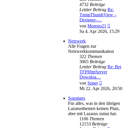
4732
Beiträge
Letzter Beitrag
Re:
TnmpThumbView –
Designer-…
Neuester
von
Moreno21
Beitrag
Sa 4. Apr 2026, 15:29
Netzwerk
Alle Fragen zur
Netzwerkkommunikation
322
Themen
3065
Beiträge
Letzter Beitrag
Re: Bei
TFPHttpServer
Downloa…
Neuester
von
Soner
Beitrag
Mi 22. Apr 2026, 20:50
Sonstiges
Für alles, was in den übrigen
Lazarusthemen keinen Platz,
aber mit Lazarus zutun hat.
1106
Themen
12153
Beiträge