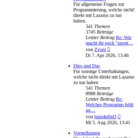
Für allgemeine Fragen zur
Programmierung, welche nicht!
direkt mit Lazarus zu tun
haben.
341
Themen
3745
Beiträge
Letzter Beitrag
Re: Wie
macht ihr euch "spont…
Neuester
von
Zvoni
Beitrag
Di 7. Apr 2026, 13:46
Dies und Das
Für sonstige Unterhaltungen,
welche nicht direkt mit Lazarus
zu tun haben
541
Themen
8988
Beiträge
Letzter Beitrag
Re:
Welches Programm fehlt
un…
Neuester
von
hum4n0id3
Beitrag
Mi 5. Aug 2026, 13:41
Vorstellungen