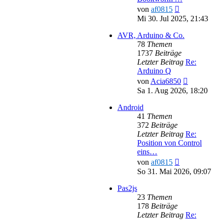
Neuester
von
af0815
Beitrag
Mi 30. Jul 2025, 21:43
AVR, Arduino & Co.
78
Themen
1737
Beiträge
Letzter Beitrag
Re:
Arduino Q
Neuester
von
Acia6850
Beitrag
Sa 1. Aug 2026, 18:20
Android
41
Themen
372
Beiträge
Letzter Beitrag
Re:
Position von Control
eins…
Neuester
von
af0815
Beitrag
So 31. Mai 2026, 09:07
Pas2js
23
Themen
178
Beiträge
Letzter Beitrag
Re: