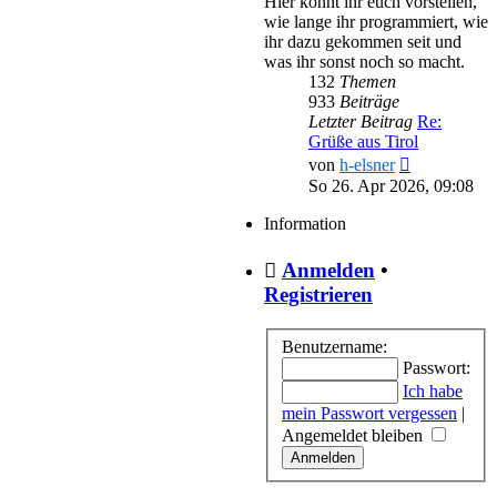
Hier könnt ihr euch vorstellen,
wie lange ihr programmiert, wie
ihr dazu gekommen seit und
was ihr sonst noch so macht.
132
Themen
933
Beiträge
Letzter Beitrag
Re:
Grüße aus Tirol
Neuester
von
h-elsner
Beitrag
So 26. Apr 2026, 09:08
Information
Anmelden
•
Registrieren
Benutzername:
Passwort:
Ich habe
mein Passwort vergessen
|
Angemeldet bleiben