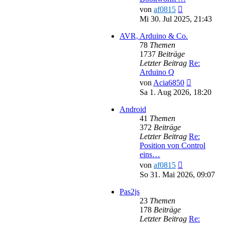
Neuester
von
af0815
Beitrag
Mi 30. Jul 2025, 21:43
AVR, Arduino & Co.
78
Themen
1737
Beiträge
Letzter Beitrag
Re:
Arduino Q
Neuester
von
Acia6850
Beitrag
Sa 1. Aug 2026, 18:20
Android
41
Themen
372
Beiträge
Letzter Beitrag
Re:
Position von Control
eins…
Neuester
von
af0815
Beitrag
So 31. Mai 2026, 09:07
Pas2js
23
Themen
178
Beiträge
Letzter Beitrag
Re: