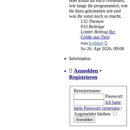
Hier könnt ihr euch vorstellen,
wie lange ihr programmiert, wie
ihr dazu gekommen seit und
was ihr sonst noch so macht.
132
Themen
933
Beiträge
Letzter Beitrag
Re:
Grüße aus Tirol
Neuester
von
h-elsner
Beitrag
So 26. Apr 2026, 09:08
Information
Anmelden
•
Registrieren
Benutzername:
Passwort:
Ich habe
mein Passwort vergessen
|
Angemeldet bleiben