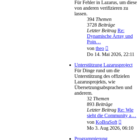
Für Fehler in Lazarus, um diese
von anderen verifizieren zu
lassen.
394
Themen
3728
Beiträge
Letzter Beitrag
Re:
Dynamische Array und
Poin…
Neuester
von
theo
Beitrag
Do 14. Mai 2026, 22:11
Unterstützung Lazarusproject
Für Dinge rund um die
Unterstützung des offizielen
Lazarusprojekts, wie
Übersetzungsabsprachen und
anderem.
32
Themen
893
Beiträge
Letzter Beitrag
Re: Wie
sieht die Community a…
Neuester
von
KoBraSoft
Beitrag
Mo 3. Aug 2026, 06:10
Programmierung