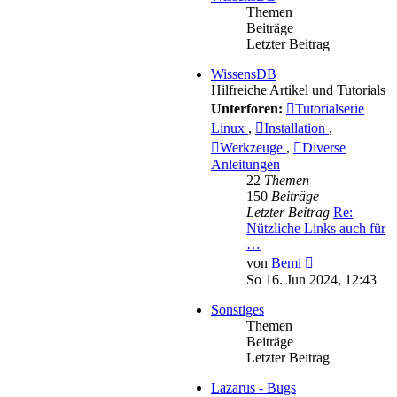
Themen
Beiträge
Letzter Beitrag
WissensDB
Hilfreiche Artikel und Tutorials
Unterforen:
Tutorialserie
Linux
,
Installation
,
Werkzeuge
,
Diverse
Anleitungen
22
Themen
150
Beiträge
Letzter Beitrag
Re:
Nützliche Links auch für
…
Neuester
von
Bemi
Beitrag
So 16. Jun 2024, 12:43
Sonstiges
Themen
Beiträge
Letzter Beitrag
Lazarus - Bugs