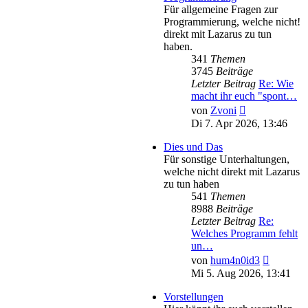
Für allgemeine Fragen zur
Programmierung, welche nicht!
direkt mit Lazarus zu tun
haben.
341
Themen
3745
Beiträge
Letzter Beitrag
Re: Wie
macht ihr euch "spont…
Neuester
von
Zvoni
Beitrag
Di 7. Apr 2026, 13:46
Dies und Das
Für sonstige Unterhaltungen,
welche nicht direkt mit Lazarus
zu tun haben
541
Themen
8988
Beiträge
Letzter Beitrag
Re:
Welches Programm fehlt
un…
Neuester
von
hum4n0id3
Beitrag
Mi 5. Aug 2026, 13:41
Vorstellungen