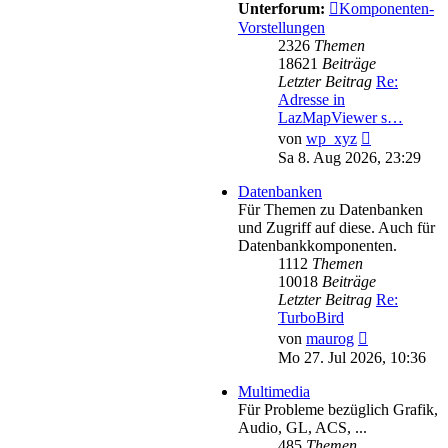
Unterforum:
Komponenten-
Vorstellungen
2326
Themen
18621
Beiträge
Letzter Beitrag
Re:
Adresse in
LazMapViewer s…
Neuester
von
wp_xyz
Beitrag
Sa 8. Aug 2026, 23:29
Datenbanken
Für Themen zu Datenbanken
und Zugriff auf diese. Auch für
Datenbankkomponenten.
1112
Themen
10018
Beiträge
Letzter Beitrag
Re:
TurboBird
Neuester
von
maurog
Beitrag
Mo 27. Jul 2026, 10:36
Multimedia
Für Probleme bezüglich Grafik,
Audio, GL, ACS, ...
485
Themen