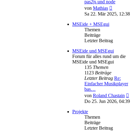
pas2js und node
Neuester
von
Mathias
Beitrag
Sa 22. Mär 2025, 12:38
MSEide + MSEgui
Themen
Beiträge
Letzter Beitrag
MSEide und MSEgui
Forum für alles rund um die
MSEide und MSEgui
135
Themen
1123
Beiträge
Letzter Beitrag
Re:
Einfacher Musikplayer
bas…
Neu
von
Roland Chastain
Bei
Do 25. Jun 2026, 04:39
Projekte
Themen
Beiträge
Letzter Beitrag