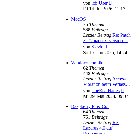
Neuester
von
lcb-User
Beitrag
Di 14. Jul 2026, 11:17
MacOS
76
Themen
568
Beiträge
Letzter Beitrag
Re: Patch
zu "-macosx_version…
Neuester
von
Stevie
Beitrag
So 15. Jun 2025, 14:24
Windows mobile
62
Themen
448
Beiträge
Letzter Beitrag
Access
Violation beim Verlass…
Neues
von
TheRealHades
Beitr
Mi 29. Mai 2024, 09:07
Raspberry Pi & Co.
64
Themen
761
Beiträge
Letzter Beitrag
Re:
Lazarus 4.0 auf
Bookworm …