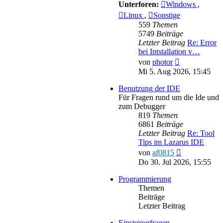
Unterforen:
Windows
,
Linux
,
Sonstige
559
Themen
5749
Beiträge
Letzter Beitrag
Re: Error
bei Intstallation v…
Neuester
von
photor
Beitrag
Mi 5. Aug 2026, 15:45
Benutzung der IDE
Für Fragen rund um die Ide und
zum Debugger
819
Themen
6861
Beiträge
Letzter Beitrag
Re: Tool
Tips im Lazarus IDE
Neuester
von
af0815
Beitrag
Do 30. Jul 2026, 15:55
Programmierung
Themen
Beiträge
Letzter Beitrag
Einsteigerfragen