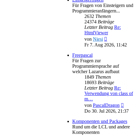
Für Fragen von Einsteigern und
Programmieranfängern...
2632
Themen
24374
Beiträge
Letzter Beitrag
Re:
HtmlViewer
Neuester
von
Niesi
Beitrag
Fr 7. Aug 2026, 11:42
Freepascal
Für Fragen zur
Programmiersprache auf
welcher Lazarus aufbaut
1849
Themen
18693
Beiträge
Letzter Beitrag
Re:
Verwendung von class of
m…
Neues
von
PascalDragon
Beitra
Do 30. Jul 2026, 21:37
Komponenten und Packages
Rund um die LCL und andere
Komponenten