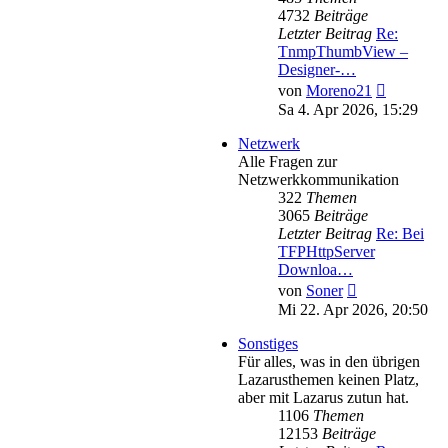
4732
Beiträge
Letzter Beitrag
Re:
TnmpThumbView –
Designer-…
Neuester
von
Moreno21
Beitrag
Sa 4. Apr 2026, 15:29
Netzwerk
Alle Fragen zur
Netzwerkkommunikation
322
Themen
3065
Beiträge
Letzter Beitrag
Re: Bei
TFPHttpServer
Downloa…
Neuester
von
Soner
Beitrag
Mi 22. Apr 2026, 20:50
Sonstiges
Für alles, was in den übrigen
Lazarusthemen keinen Platz,
aber mit Lazarus zutun hat.
1106
Themen
12153
Beiträge