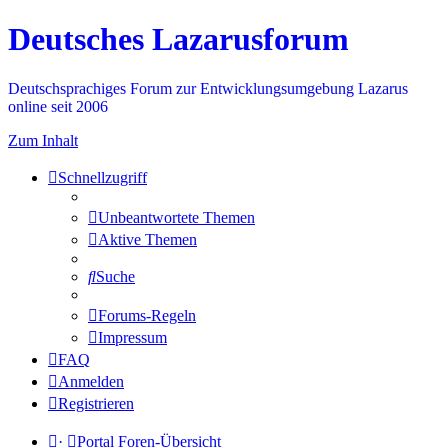
Deutsches Lazarusforum
Deutschsprachiges Forum zur Entwicklungsumgebung Lazarus
online seit 2006
Zum Inhalt
Schnellzugriff
Unbeantwortete Themen
Aktive Themen
Suche
Forums-Regeln
Impressum
FAQ
Anmelden
Registrieren
·
Portal
Foren-Übersicht