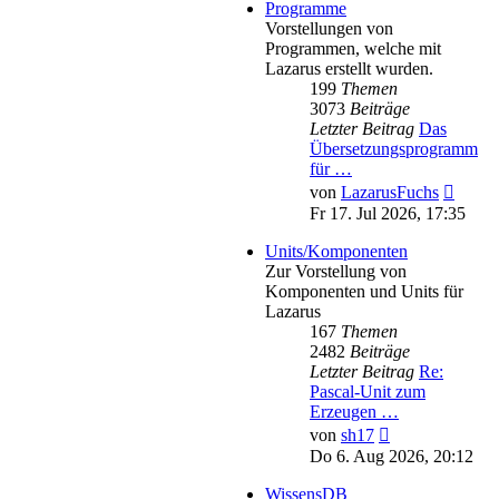
Programme
Vorstellungen von
Programmen, welche mit
Lazarus erstellt wurden.
199
Themen
3073
Beiträge
Letzter Beitrag
Das
Übersetzungsprogramm
für …
Neues
von
LazarusFuchs
Beitra
Fr 17. Jul 2026, 17:35
Units/Komponenten
Zur Vorstellung von
Komponenten und Units für
Lazarus
167
Themen
2482
Beiträge
Letzter Beitrag
Re:
Pascal-Unit zum
Erzeugen …
Neuester
von
sh17
Beitrag
Do 6. Aug 2026, 20:12
WissensDB