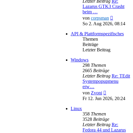
Letzter Beitrag
Re:
Lazarus GTK3 Crasht
beim …
Neuester
von
corpsman
Beitrag
So 2. Aug 2026, 08:14
API & Plattformspezifisches
Themen
Beiträge
Letzter Beitrag
Windows
298
Themen
2665
Beiträge
Letzter Beitrag
Re: TEdit
Systempopupmenu
erw…
Neuester
von
Zvoni
Beitrag
Fr 12. Jun 2026, 20:24
Linux
358
Themen
3528
Beiträge
Letzter Beitrag
Re:
Fedora 44 und Lazarus