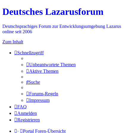
Deutsches Lazarusforum
Deutschsprachiges Forum zur Entwicklungsumgebung Lazarus
online seit 2006
Zum Inhalt
Schnellzugriff
Unbeantwortete Themen
Aktive Themen
Suche
Forums-Regeln
Impressum
FAQ
Anmelden
Registrieren
·
Portal
Foren-Übersicht