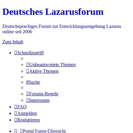
Deutsches Lazarusforum
Deutschsprachiges Forum zur Entwicklungsumgebung Lazarus
online seit 2006
Zum Inhalt
Schnellzugriff
Unbeantwortete Themen
Aktive Themen
Suche
Forums-Regeln
Impressum
FAQ
Anmelden
Registrieren
·
Portal
Foren-Übersicht