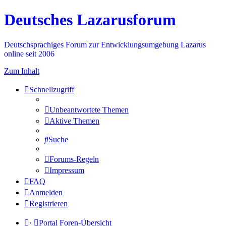
Deutsches Lazarusforum
Deutschsprachiges Forum zur Entwicklungsumgebung Lazarus
online seit 2006
Zum Inhalt
Schnellzugriff
Unbeantwortete Themen
Aktive Themen
Suche
Forums-Regeln
Impressum
FAQ
Anmelden
Registrieren
·
Portal
Foren-Übersicht