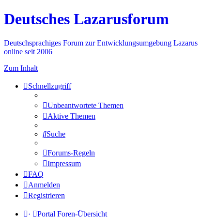
Deutsches Lazarusforum
Deutschsprachiges Forum zur Entwicklungsumgebung Lazarus
online seit 2006
Zum Inhalt
Schnellzugriff
Unbeantwortete Themen
Aktive Themen
Suche
Forums-Regeln
Impressum
FAQ
Anmelden
Registrieren
·
Portal
Foren-Übersicht