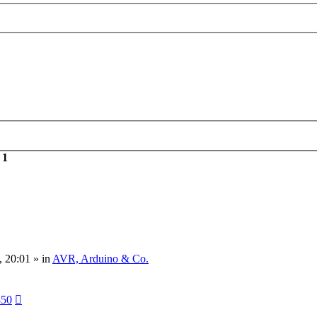
rweiterte
e
uche
n
1
, 20:01
» in
AVR, Arduino & Co.
850