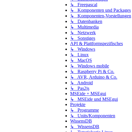
↳ Freepascal
↳ Komponenten und Packages
↳ Komponenten-Vorstellungen
↳ Datenbanken
↳ Multimedia
↳ Netzwerk
↳ Sonstiges
API & Plattformspezifisches
↳ Windows
↳ Linux
↳ MacOS
↳ Windows mobile
↳ Raspberry Pi & Co.
↳ AVR, Arduino & Co.
↳ Android
↳ Pas2js
MSEide + MSEgui
↳ MSEide und MSEgui
Projekte
↳ Programme
↳ Units/Komponenten
WissensDB
↳ WissensDB