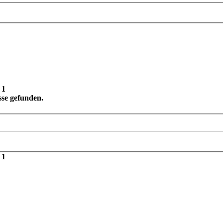
n
1
se gefunden.
n
1