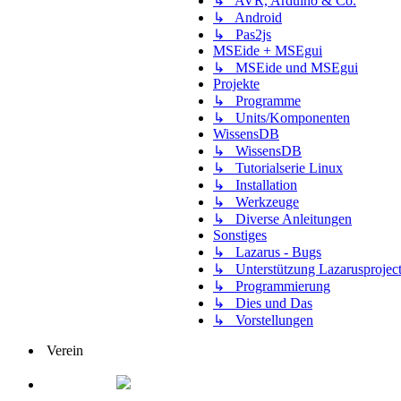
↳ AVR, Arduino & Co.
↳ Android
↳ Pas2js
MSEide + MSEgui
↳ MSEide und MSEgui
Projekte
↳ Programme
↳ Units/Komponenten
WissensDB
↳ WissensDB
↳ Tutorialserie Linux
↳ Installation
↳ Werkzeuge
↳ Diverse Anleitungen
Sonstiges
↳ Lazarus - Bugs
↳ Unterstützung Lazarusprojec
↳ Programmierung
↳ Dies und Das
↳ Vorstellungen
Verein