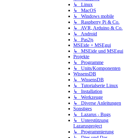
↳ Linux
↳ MacOS
↳ Windows mobile
↳ Raspberry Pi & Co.
↳ AVR, Arduino & Co.
↳ Android
↳ Pas2js
MSEide + MSEgui
↳ MSEide und MSEgui
Projekte
↳ Programme
↳ Units/Komponenten
WissensDB
↳ WissensDB
↳ Tutorialserie Linux
↳ Installation
↳ Werkzeuge
↳ Diverse Anleitungen
Sonstiges
↳ Lazarus - Bugs
↳ Unterstützung
Lazarusproject
↳ Programmierung
↳ Dies und Das