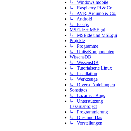
↳ Windows mobile
↳ Raspberry Pi & Co.
↳ AVR, Arduino & Co.
↳ Android
↳ Pas2js
MSEide + MSEgui
↳ MSEide und MSEgui
Projekte
↳ Programme
↳ Units/Komponenten
WissensDB
↳ WissensDB
↳ Tutorialserie Linux
↳ Installation
↳ Werkzeuge
↳ Diverse Anleitungen
Sonstiges
↳ Lazarus - Bugs
↳ Unterstützung
Lazarusproject
↳ Programmierung
↳ Dies und Das
↳ Vorstellungen