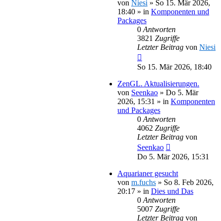
von
Niesi
»
So 15. Mär 2026,
18:40
» in
Komponenten und
Packages
0
Antworten
3821
Zugriffe
Letzter Beitrag
von
Niesi
So 15. Mär 2026, 18:40
ZenGL. Aktualisierungen.
von
Seenkao
»
Do 5. Mär
2026, 15:31
» in
Komponenten
und Packages
0
Antworten
4062
Zugriffe
Letzter Beitrag
von
Seenkao
Do 5. Mär 2026, 15:31
Aquarianer gesucht
von
m.fuchs
»
So 8. Feb 2026,
20:17
» in
Dies und Das
0
Antworten
5007
Zugriffe
Letzter Beitrag
von