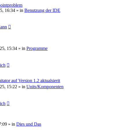
pointproblem
5, 16:34
» in
Benutzung der IDE
Mann
25, 15:34
» in
Programme
rich
or auf Version 1.2 aktualsierit
25, 15:22
» in
Units/Komponenten
rich
7:09
» in
Dies und Das