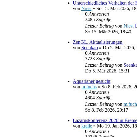
Unterschiedliches Verhalten der
von
Niesi
»
So 15. Mär 2026, 18
0
Antworten
3485
Zugriffe
Letzter Beitrag
von
Niesi
So 15. Mär 2026, 18:40
ZenGL. Aktualisierungen.
von
Seenkao
»
Do 5. Mär 2026, 
0
Antworten
3723
Zugriffe
Letzter Beitrag
von
Seenk
Do 5. Mär 2026, 15:31
Aquarianer gesucht
von
m.fuchs
»
So 8. Feb 2026, 2
0
Antworten
4604
Zugriffe
Letzter Beitrag
von
m.fuch
So 8. Feb 2026, 20:17
Lazaruskonferenz 2026 in Brem
von
kralle
»
Mo 19. Jan 2026, 18
0
Antworten
12246
Zugriffe