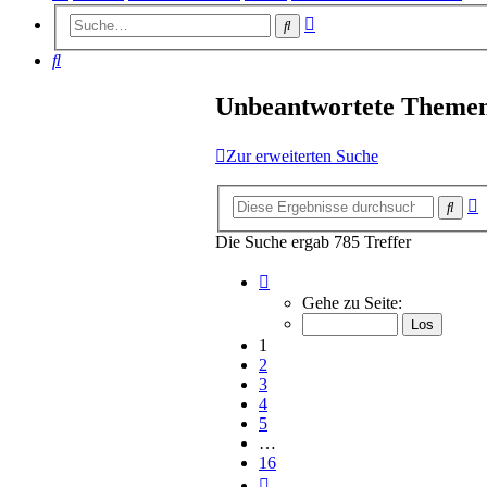
Erweiterte
Suche
Suche
Suche
Unbeantwortete Theme
Zur erweiterten Suche
E
Such
S
Die Suche ergab 785 Treffer
Seite
1
Gehe zu Seite:
von
16
1
2
3
4
5
…
16
Nächste