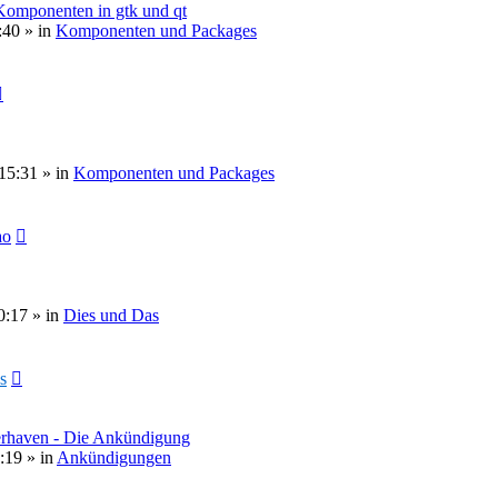
 Komponenten in gtk und qt
:40
» in
Komponenten und Packages
15:31
» in
Komponenten und Packages
ao
0:17
» in
Dies und Das
s
erhaven - Die Ankündigung
:19
» in
Ankündigungen