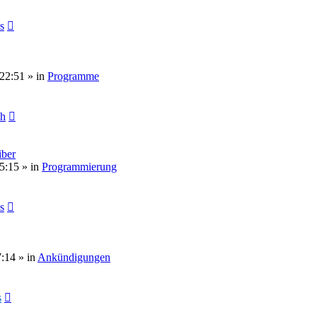
s
 22:51
» in
Programme
ch
ber
5:15
» in
Programmierung
s
7:14
» in
Ankündigungen
s