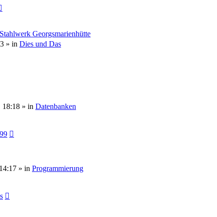
 Stahlwerk Georgsmarienhütte
53
» in
Dies und Das
, 18:18
» in
Datenbanken
099
14:17
» in
Programmierung
s