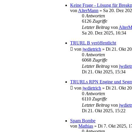
Keine Frage - Lösung für Break
von
AlterMann
»
Sa 20. Dez 202
0
Antworten
6126
Zugriffe
Letzter Beitrag
von
Alter
Sa 20. Dez 2025, 16:34
TRURL B veröffentlicht
von
jwdietrich
»
Di 21. Okt 20
0
Antworten
6068
Zugriffe
Letzter Beitrag
von
jwdiet
Di 21. Okt 2025, 15:34
TRURLs RPN Engine und Segmitat
von
jwdietrich
»
Di 21. Okt 20
0
Antworten
6110
Zugriffe
Letzter Beitrag
von
jwdiet
Di 21. Okt 2025, 15:22
Spam Bombe
von
Mathias
»
Di 7. Okt 2025, 1
0
Antworten