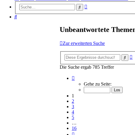
Erweiterte
Suche
Suche
Suche
Unbeantwortete Theme
Zur erweiterten Suche
E
Such
S
Die Suche ergab 785 Treffer
Seite
1
Gehe zu Seite:
von
16
1
2
3
4
5
…
16
Nächste