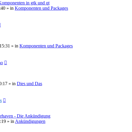
 Komponenten in gtk und qt
:40
» in
Komponenten und Packages
15:31
» in
Komponenten und Packages
ao
0:17
» in
Dies und Das
s
erhaven - Die Ankündigung
:19
» in
Ankündigungen