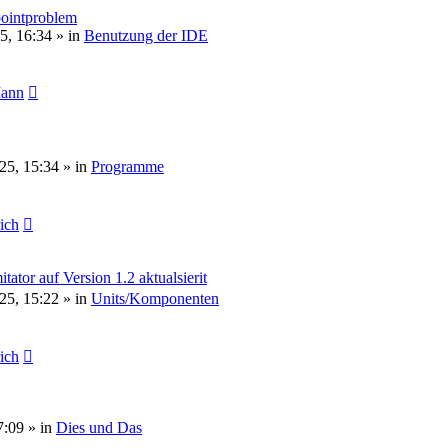
pointproblem
5, 16:34
» in
Benutzung der IDE
Mann
25, 15:34
» in
Programme
rich
or auf Version 1.2 aktualsierit
25, 15:22
» in
Units/Komponenten
rich
7:09
» in
Dies und Das