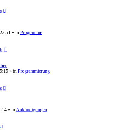
s
 22:51
» in
Programme
ch
ber
5:15
» in
Programmierung
s
7:14
» in
Ankündigungen
s