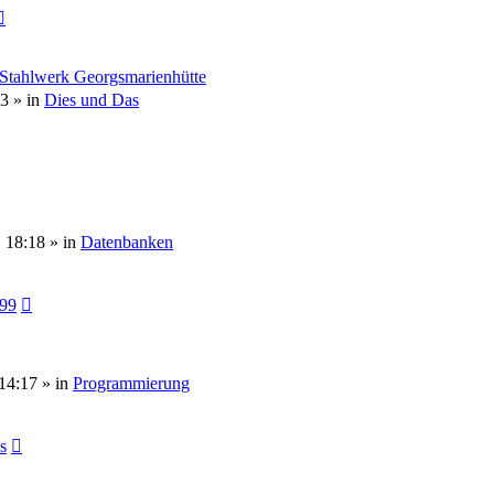
 Stahlwerk Georgsmarienhütte
53
» in
Dies und Das
, 18:18
» in
Datenbanken
099
14:17
» in
Programmierung
s