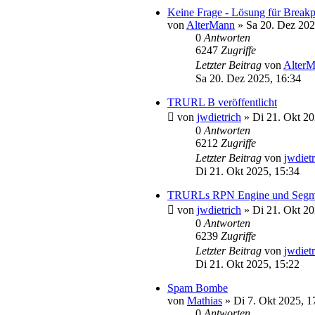
Keine Frage - Lösung für Break
von
AlterMann
»
Sa 20. Dez 202
0
Antworten
6247
Zugriffe
Letzter Beitrag
von
Alter
Sa 20. Dez 2025, 16:34
TRURL B veröffentlicht
von
jwdietrich
»
Di 21. Okt 20
0
Antworten
6212
Zugriffe
Letzter Beitrag
von
jwdiet
Di 21. Okt 2025, 15:34
TRURLs RPN Engine und Segmitat
von
jwdietrich
»
Di 21. Okt 20
0
Antworten
6239
Zugriffe
Letzter Beitrag
von
jwdiet
Di 21. Okt 2025, 15:22
Spam Bombe
von
Mathias
»
Di 7. Okt 2025, 1
0
Antworten