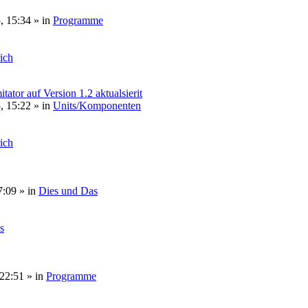
, 15:34
» in
Programme
rich
or auf Version 1.2 aktualsierit
, 15:22
» in
Units/Komponenten
rich
7:09
» in
Dies und Das
s
 22:51
» in
Programme