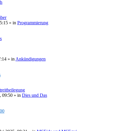
ch
ber
5:15
» in
Programmierung
s
7:14
» in
Ankündigungen
s
treitbeilegung
, 09:50
» in
Dies und Das
000