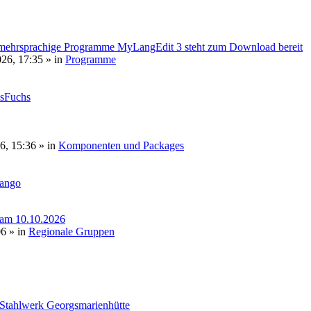
mehrsprachige Programme MyLangEdit 3 steht zum Download bereit
026, 17:35
» in
Programme
sFuchs
6, 15:36
» in
Komponenten und Packages
tango
 am 10.10.2026
06
» in
Regionale Gruppen
 Stahlwerk Georgsmarienhütte