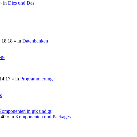
» in
Dies und Das
, 18:18
» in
Datenbanken
099
14:17
» in
Programmierung
s
 Komponenten in gtk und qt
:40
» in
Komponenten und Packages