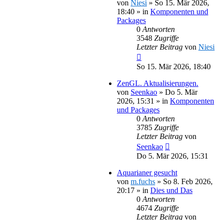
von
Niesi
»
So 15. Mär 2026,
18:40
» in
Komponenten und
Packages
0
Antworten
3548
Zugriffe
Letzter Beitrag
von
Niesi
So 15. Mär 2026, 18:40
ZenGL. Aktualisierungen.
von
Seenkao
»
Do 5. Mär
2026, 15:31
» in
Komponenten
und Packages
0
Antworten
3785
Zugriffe
Letzter Beitrag
von
Seenkao
Do 5. Mär 2026, 15:31
Aquarianer gesucht
von
m.fuchs
»
So 8. Feb 2026,
20:17
» in
Dies und Das
0
Antworten
4674
Zugriffe
Letzter Beitrag
von