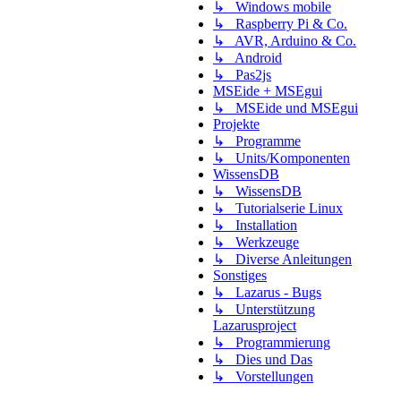
↳ Windows mobile
↳ Raspberry Pi & Co.
↳ AVR, Arduino & Co.
↳ Android
↳ Pas2js
MSEide + MSEgui
↳ MSEide und MSEgui
Projekte
↳ Programme
↳ Units/Komponenten
WissensDB
↳ WissensDB
↳ Tutorialserie Linux
↳ Installation
↳ Werkzeuge
↳ Diverse Anleitungen
Sonstiges
↳ Lazarus - Bugs
↳ Unterstützung
Lazarusproject
↳ Programmierung
↳ Dies und Das
↳ Vorstellungen