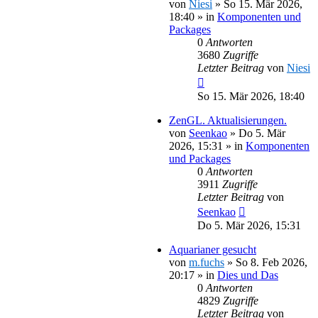
von
Niesi
»
So 15. Mär 2026,
18:40
» in
Komponenten und
Packages
0
Antworten
3680
Zugriffe
Letzter Beitrag
von
Niesi
So 15. Mär 2026, 18:40
ZenGL. Aktualisierungen.
von
Seenkao
»
Do 5. Mär
2026, 15:31
» in
Komponenten
und Packages
0
Antworten
3911
Zugriffe
Letzter Beitrag
von
Seenkao
Do 5. Mär 2026, 15:31
Aquarianer gesucht
von
m.fuchs
»
So 8. Feb 2026,
20:17
» in
Dies und Das
0
Antworten
4829
Zugriffe
Letzter Beitrag
von