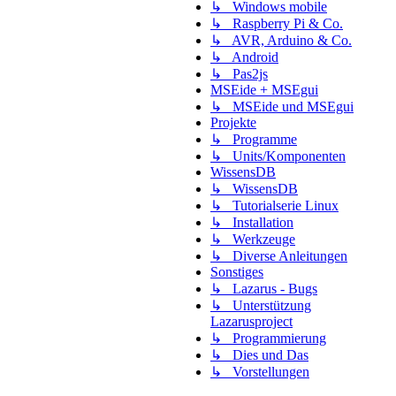
↳ Windows mobile
↳ Raspberry Pi & Co.
↳ AVR, Arduino & Co.
↳ Android
↳ Pas2js
MSEide + MSEgui
↳ MSEide und MSEgui
Projekte
↳ Programme
↳ Units/Komponenten
WissensDB
↳ WissensDB
↳ Tutorialserie Linux
↳ Installation
↳ Werkzeuge
↳ Diverse Anleitungen
Sonstiges
↳ Lazarus - Bugs
↳ Unterstützung
Lazarusproject
↳ Programmierung
↳ Dies und Das
↳ Vorstellungen