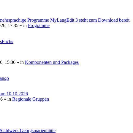
mehrsprachige Programme MyLangEdit 3 steht zum Download bereit
026, 17:35
» in
Programme
sFuchs
6, 15:36
» in
Komponenten und Packages
tango
 am 10.10.2026
06
» in
Regionale Gruppen
 Stahlwerk Georgsmarienhütte