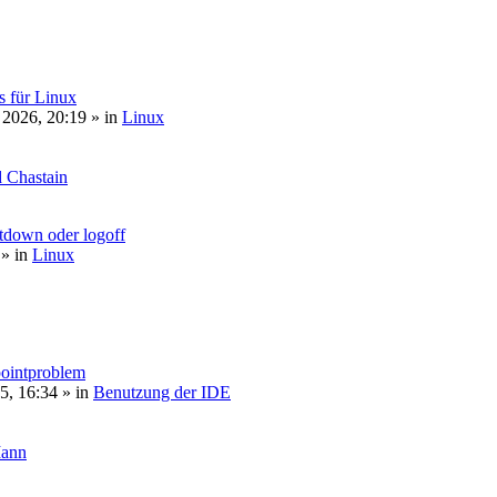
s für Linux
 2026, 20:19
» in
Linux
 Chastain
tdown oder logoff
» in
Linux
pointproblem
5, 16:34
» in
Benutzung der IDE
Mann