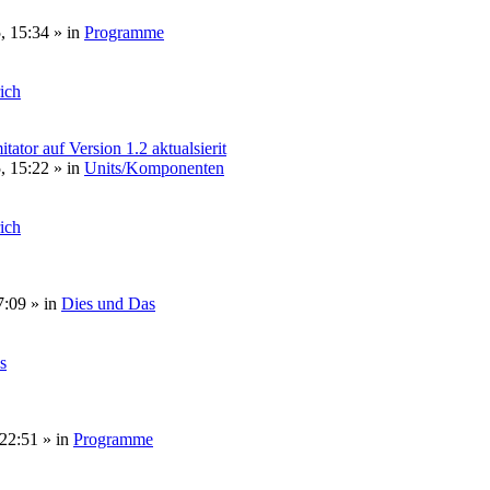
, 15:34
» in
Programme
rich
or auf Version 1.2 aktualsierit
, 15:22
» in
Units/Komponenten
rich
7:09
» in
Dies und Das
s
 22:51
» in
Programme