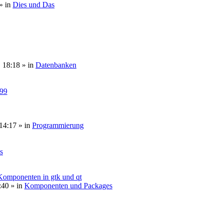
» in
Dies und Das
, 18:18
» in
Datenbanken
099
14:17
» in
Programmierung
s
 Komponenten in gtk und qt
:40
» in
Komponenten und Packages