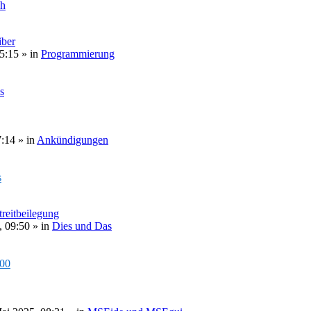
ch
ber
5:15
» in
Programmierung
s
7:14
» in
Ankündigungen
s
treitbeilegung
, 09:50
» in
Dies und Das
000