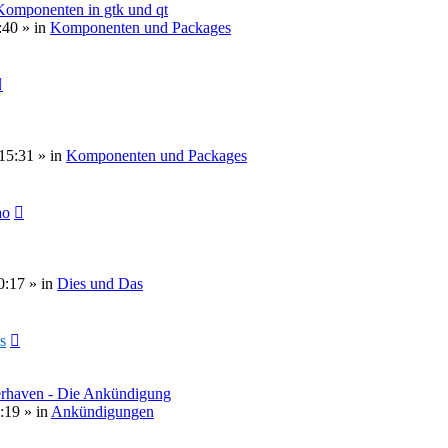
 Komponenten in gtk und qt
:40
» in
Komponenten und Packages
15:31
» in
Komponenten und Packages
ao
0:17
» in
Dies und Das
s
erhaven - Die Ankündigung
:19
» in
Ankündigungen