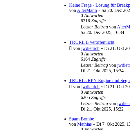
Keine Frage - Lösung für Break
von
AlterMann
»
Sa 20. Dez 202
0
Antworten
6216
Zugriffe
Letzter Beitrag
von
Alter
Sa 20. Dez 2025, 16:34
TRURL B veröffentlicht
von
jwdietrich
»
Di 21. Okt 20
0
Antworten
6164
Zugriffe
Letzter Beitrag
von
jwdiet
Di 21. Okt 2025, 15:34
TRURLs RPN Engine und Segmitat
von
jwdietrich
»
Di 21. Okt 20
0
Antworten
6205
Zugriffe
Letzter Beitrag
von
jwdiet
Di 21. Okt 2025, 15:22
Spam Bombe
von
Mathias
»
Di 7. Okt 2025, 1
0
Antworten