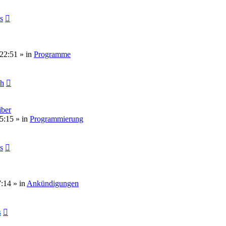
s
 22:51
» in
Programme
ch
ber
5:15
» in
Programmierung
s
7:14
» in
Ankündigungen
s