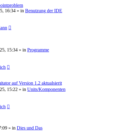
pointproblem
5, 16:34
» in
Benutzung der IDE
Mann
25, 15:34
» in
Programme
rich
or auf Version 1.2 aktualsierit
25, 15:22
» in
Units/Komponenten
rich
7:09
» in
Dies und Das