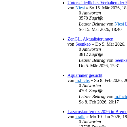
Unterschiedliches Verhalten der
von
Niesi
»
So 15. Mär 2026, 18
0
Antworten
3578
Zugriffe
Letzter Beitrag
von
Niesi
So 15. Mär 2026, 18:40
ZenGL. Aktualisierungen.
von
Seenkao
»
Do 5. Mär 2026, 
0
Antworten
3812
Zugriffe
Letzter Beitrag
von
Seenk
Do 5. Mär 2026, 15:31
Aquarianer gesucht
von
m.fuchs
»
So 8. Feb 2026, 2
0
Antworten
4701
Zugriffe
Letzter Beitrag
von
m.fuch
So 8. Feb 2026, 20:17
Lazaruskonferenz 2026 in Brem
von
kralle
»
Mo 19. Jan 2026, 18
0
Antworten
13735
Zugriffe