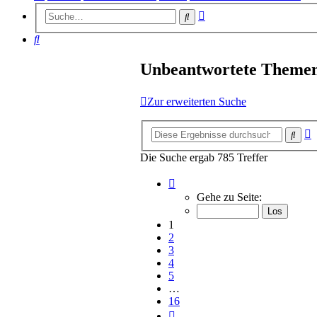
Erweiterte
Suche
Suche
Suche
Unbeantwortete Theme
Zur erweiterten Suche
E
Such
S
Die Suche ergab 785 Treffer
Seite
1
Gehe zu Seite:
von
16
1
2
3
4
5
…
16
Nächste