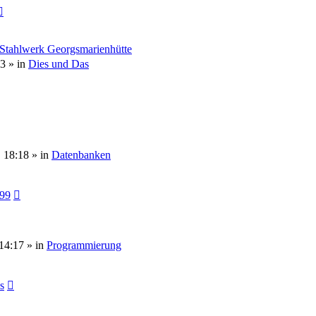
 Stahlwerk Georgsmarienhütte
53
» in
Dies und Das
, 18:18
» in
Datenbanken
099
14:17
» in
Programmierung
s