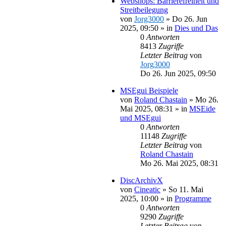
Webshops: Barrierefreiheit und
Streitbeilegung
von
Jorg3000
»
Do 26. Jun
2025, 09:50
» in
Dies und Das
0
Antworten
8413
Zugriffe
Letzter Beitrag
von
Jorg3000
Do 26. Jun 2025, 09:50
MSEgui Beispiele
von
Roland Chastain
»
Mo 26.
Mai 2025, 08:31
» in
MSEide
und MSEgui
0
Antworten
11148
Zugriffe
Letzter Beitrag
von
Roland Chastain
Mo 26. Mai 2025, 08:31
DiscArchivX
von
Cineatic
»
So 11. Mai
2025, 10:00
» in
Programme
0
Antworten
9290
Zugriffe
Letzter Beitrag
von