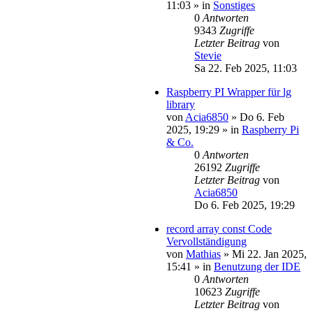
11:03
» in
Sonstiges
0
Antworten
9343
Zugriffe
Letzter Beitrag
von
Stevie
Sa 22. Feb 2025, 11:03
Raspberry PI Wrapper für lg
library
von
Acia6850
»
Do 6. Feb
2025, 19:29
» in
Raspberry Pi
& Co.
0
Antworten
26192
Zugriffe
Letzter Beitrag
von
Acia6850
Do 6. Feb 2025, 19:29
record array const Code
Vervollständigung
von
Mathias
»
Mi 22. Jan 2025,
15:41
» in
Benutzung der IDE
0
Antworten
10623
Zugriffe
Letzter Beitrag
von