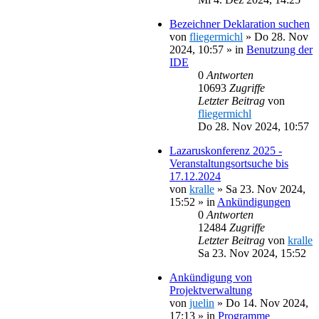
Bezeichner Deklaration suchen
von
fliegermichl
»
Do 28. Nov
2024, 10:57
» in
Benutzung der
IDE
0
Antworten
10693
Zugriffe
Letzter Beitrag
von
fliegermichl
Do 28. Nov 2024, 10:57
Lazaruskonferenz 2025 -
Veranstaltungsortsuche bis
17.12.2024
von
kralle
»
Sa 23. Nov 2024,
15:52
» in
Ankündigungen
0
Antworten
12484
Zugriffe
Letzter Beitrag
von
kralle
Sa 23. Nov 2024, 15:52
Ankündigung von
Projektverwaltung
von
juelin
»
Do 14. Nov 2024,
17:13
» in
Programme