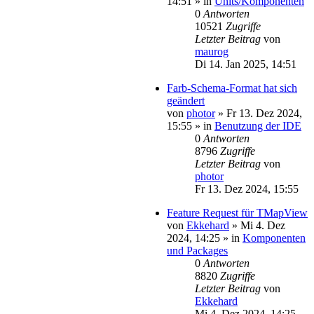
14:51
» in
Units/Komponenten
0
Antworten
10521
Zugriffe
Letzter Beitrag
von
maurog
Di 14. Jan 2025, 14:51
Farb-Schema-Format hat sich
geändert
von
photor
»
Fr 13. Dez 2024,
15:55
» in
Benutzung der IDE
0
Antworten
8796
Zugriffe
Letzter Beitrag
von
photor
Fr 13. Dez 2024, 15:55
Feature Request für TMapView
von
Ekkehard
»
Mi 4. Dez
2024, 14:25
» in
Komponenten
und Packages
0
Antworten
8820
Zugriffe
Letzter Beitrag
von
Ekkehard
Mi 4. Dez 2024, 14:25