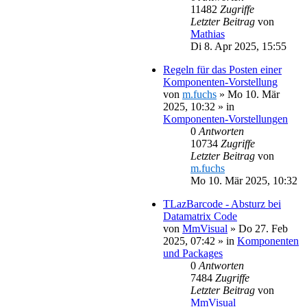
11482
Zugriffe
Letzter Beitrag
von
Mathias
Di 8. Apr 2025, 15:55
Regeln für das Posten einer
Komponenten-Vorstellung
von
m.fuchs
»
Mo 10. Mär
2025, 10:32
» in
Komponenten-Vorstellungen
0
Antworten
10734
Zugriffe
Letzter Beitrag
von
m.fuchs
Mo 10. Mär 2025, 10:32
TLazBarcode - Absturz bei
Datamatrix Code
von
MmVisual
»
Do 27. Feb
2025, 07:42
» in
Komponenten
und Packages
0
Antworten
7484
Zugriffe
Letzter Beitrag
von
MmVisual