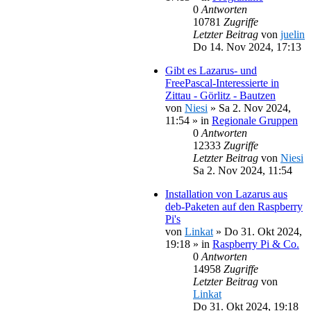
0
Antworten
10781
Zugriffe
Letzter Beitrag
von
juelin
Do 14. Nov 2024, 17:13
Gibt es Lazarus- und
FreePascal-Interessierte in
Zittau - Görlitz - Bautzen
von
Niesi
»
Sa 2. Nov 2024,
11:54
» in
Regionale Gruppen
0
Antworten
12333
Zugriffe
Letzter Beitrag
von
Niesi
Sa 2. Nov 2024, 11:54
Installation von Lazarus aus
deb-Paketen auf den Raspberry
Pi's
von
Linkat
»
Do 31. Okt 2024,
19:18
» in
Raspberry Pi & Co.
0
Antworten
14958
Zugriffe
Letzter Beitrag
von
Linkat
Do 31. Okt 2024, 19:18