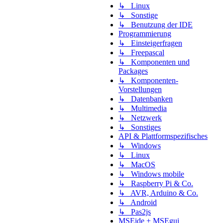
↳ Linux
↳ Sonstige
↳ Benutzung der IDE
Programmierung
↳ Einsteigerfragen
↳ Freepascal
↳ Komponenten und
Packages
↳ Komponenten-
Vorstellungen
↳ Datenbanken
↳ Multimedia
↳ Netzwerk
↳ Sonstiges
API & Plattformspezifisches
↳ Windows
↳ Linux
↳ MacOS
↳ Windows mobile
↳ Raspberry Pi & Co.
↳ AVR, Arduino & Co.
↳ Android
↳ Pas2js
MSEide + MSEgui