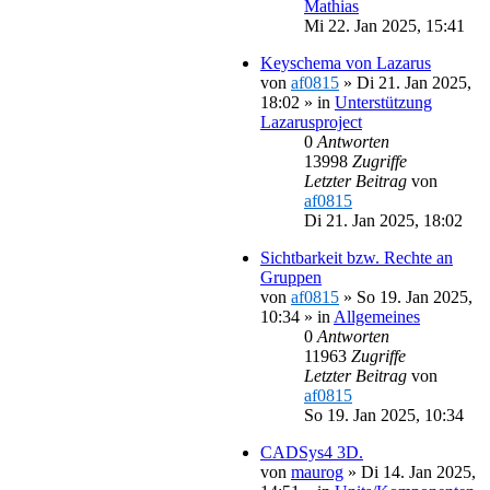
Mathias
Mi 22. Jan 2025, 15:41
Keyschema von Lazarus
von
af0815
»
Di 21. Jan 2025,
18:02
» in
Unterstützung
Lazarusproject
0
Antworten
13998
Zugriffe
Letzter Beitrag
von
af0815
Di 21. Jan 2025, 18:02
Sichtbarkeit bzw. Rechte an
Gruppen
von
af0815
»
So 19. Jan 2025,
10:34
» in
Allgemeines
0
Antworten
11963
Zugriffe
Letzter Beitrag
von
af0815
So 19. Jan 2025, 10:34
CADSys4 3D.
von
maurog
»
Di 14. Jan 2025,