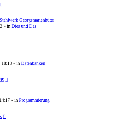
 Stahlwerk Georgsmarienhütte
53
» in
Dies und Das
, 18:18
» in
Datenbanken
099
14:17
» in
Programmierung
s