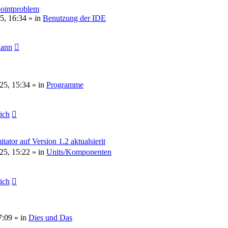
pointproblem
5, 16:34
» in
Benutzung der IDE
Mann
25, 15:34
» in
Programme
rich
or auf Version 1.2 aktualsierit
25, 15:22
» in
Units/Komponenten
rich
7:09
» in
Dies und Das