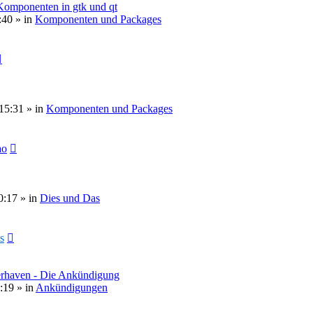
 Komponenten in gtk und qt
:40
» in
Komponenten und Packages
15:31
» in
Komponenten und Packages
ao
0:17
» in
Dies und Das
s
erhaven - Die Ankündigung
:19
» in
Ankündigungen