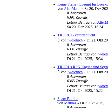
Keine Frage - Lösung für Break
von
AlterMann
»
Sa 20. Dez 202
0
Antworten
6391
Zugriffe
Letzter Beitrag
von
Alter
Sa 20. Dez 2025, 16:34
TRURL B veröffentlicht
von
jwdietrich
»
Di 21. Okt 20
0
Antworten
6331
Zugriffe
Letzter Beitrag
von
jwdiet
Di 21. Okt 2025, 15:34
TRURLs RPN Engine und Segmitat
von
jwdietrich
»
Di 21. Okt 20
0
Antworten
6365
Zugriffe
Letzter Beitrag
von
jwdiet
Di 21. Okt 2025, 15:22
Spam Bombe
von
Mathias
»
Di 7. Okt 2025, 1
0
Antworten