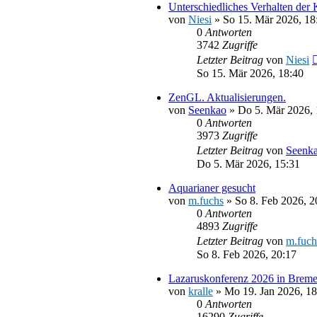
Unterschiedliches Verhalten der
von
Niesi
»
So 15. Mär 2026, 18
0
Antworten
3742
Zugriffe
Letzter Beitrag
von
Niesi
So 15. Mär 2026, 18:40
ZenGL. Aktualisierungen.
von
Seenkao
»
Do 5. Mär 2026, 
0
Antworten
3973
Zugriffe
Letzter Beitrag
von
Seenk
Do 5. Mär 2026, 15:31
Aquarianer gesucht
von
m.fuchs
»
So 8. Feb 2026, 2
0
Antworten
4893
Zugriffe
Letzter Beitrag
von
m.fuch
So 8. Feb 2026, 20:17
Lazaruskonferenz 2026 in Brem
von
kralle
»
Mo 19. Jan 2026, 18
0
Antworten
16290
Zugriffe