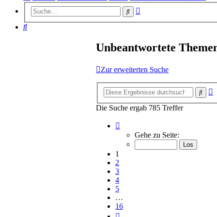
Erweiterte
Suche
Suche
Suche
Unbeantwortete Theme
Zur erweiterten Suche
E
Such
S
Die Suche ergab 785 Treffer
Seite
1
Gehe zu Seite:
von
16
1
2
3
4
5
…
16
Nächste