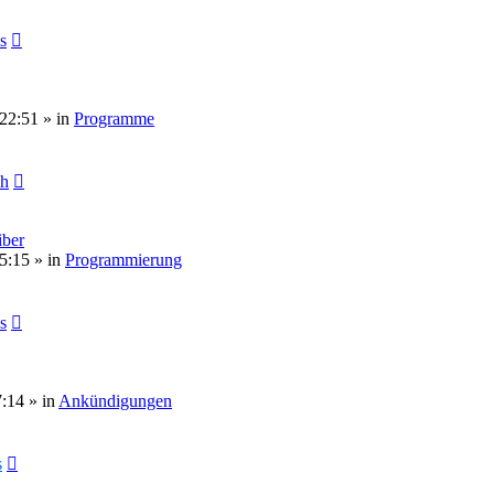
s
 22:51
» in
Programme
ch
ber
5:15
» in
Programmierung
s
7:14
» in
Ankündigungen
s