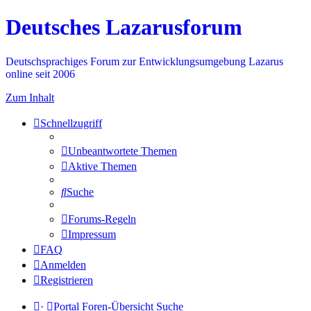
Deutsches Lazarusforum
Deutschsprachiges Forum zur Entwicklungsumgebung Lazarus
online seit 2006
Zum Inhalt
Schnellzugriff
Unbeantwortete Themen
Aktive Themen
Suche
Forums-Regeln
Impressum
FAQ
Anmelden
Registrieren
·
Portal
Foren-Übersicht
Suche