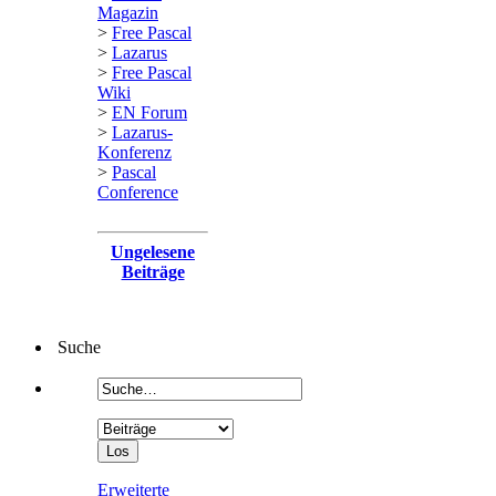
Magazin
>
Free Pascal
>
Lazarus
>
Free Pascal
Wiki
>
EN Forum
>
Lazarus-
Konferenz
>
Pascal
Conference
Ungelesene
Beiträge
Suche
Erweiterte