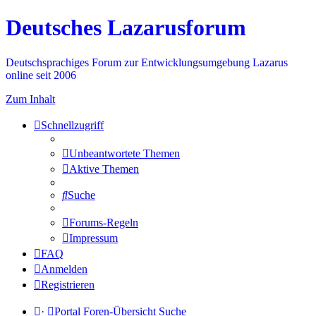
Deutsches Lazarusforum
Deutschsprachiges Forum zur Entwicklungsumgebung Lazarus
online seit 2006
Zum Inhalt
Schnellzugriff
Unbeantwortete Themen
Aktive Themen
Suche
Forums-Regeln
Impressum
FAQ
Anmelden
Registrieren
·
Portal
Foren-Übersicht
Suche