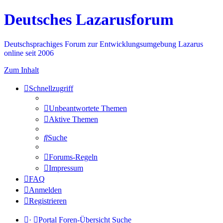
Deutsches Lazarusforum
Deutschsprachiges Forum zur Entwicklungsumgebung Lazarus
online seit 2006
Zum Inhalt
Schnellzugriff
Unbeantwortete Themen
Aktive Themen
Suche
Forums-Regeln
Impressum
FAQ
Anmelden
Registrieren
·
Portal
Foren-Übersicht
Suche