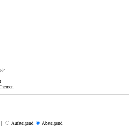
äge
n
 Themen
Aufsteigend
Absteigend