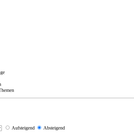
äge
n
 Themen
Aufsteigend
Absteigend