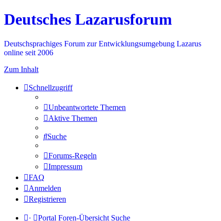
Deutsches Lazarusforum
Deutschsprachiges Forum zur Entwicklungsumgebung Lazarus
online seit 2006
Zum Inhalt
Schnellzugriff
Unbeantwortete Themen
Aktive Themen
Suche
Forums-Regeln
Impressum
FAQ
Anmelden
Registrieren
·
Portal
Foren-Übersicht
Suche