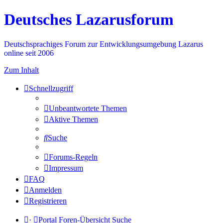
Deutsches Lazarusforum
Deutschsprachiges Forum zur Entwicklungsumgebung Lazarus
online seit 2006
Zum Inhalt
Schnellzugriff
Unbeantwortete Themen
Aktive Themen
Suche
Forums-Regeln
Impressum
FAQ
Anmelden
Registrieren
·
Portal
Foren-Übersicht
Suche