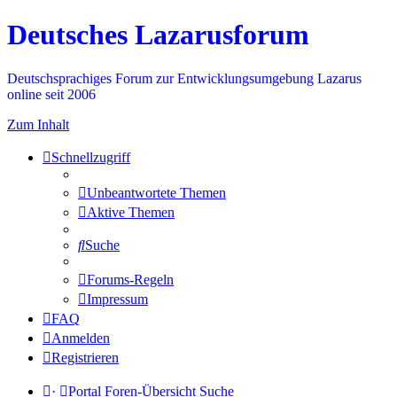
Deutsches Lazarusforum
Deutschsprachiges Forum zur Entwicklungsumgebung Lazarus
online seit 2006
Zum Inhalt
Schnellzugriff
Unbeantwortete Themen
Aktive Themen
Suche
Forums-Regeln
Impressum
FAQ
Anmelden
Registrieren
·
Portal
Foren-Übersicht
Suche