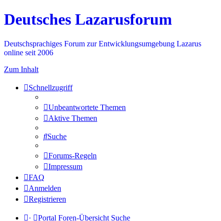
Deutsches Lazarusforum
Deutschsprachiges Forum zur Entwicklungsumgebung Lazarus
online seit 2006
Zum Inhalt
Schnellzugriff
Unbeantwortete Themen
Aktive Themen
Suche
Forums-Regeln
Impressum
FAQ
Anmelden
Registrieren
·
Portal
Foren-Übersicht
Suche