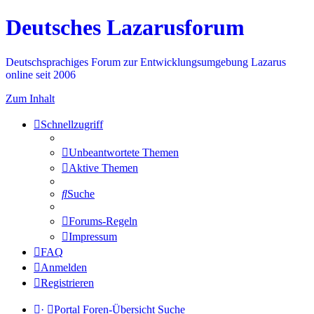
Deutsches Lazarusforum
Deutschsprachiges Forum zur Entwicklungsumgebung Lazarus
online seit 2006
Zum Inhalt
Schnellzugriff
Unbeantwortete Themen
Aktive Themen
Suche
Forums-Regeln
Impressum
FAQ
Anmelden
Registrieren
·
Portal
Foren-Übersicht
Suche