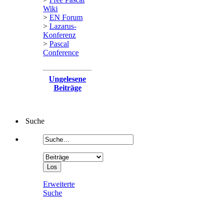
Wiki
>
EN Forum
>
Lazarus-
Konferenz
>
Pascal
Conference
Ungelesene
Beiträge
Suche
Erweiterte
Suche