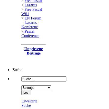
>
Free Pascal
>
Lazarus
>
Free Pascal
Wiki
>
EN Forum
>
Lazarus-
Konferenz
>
Pascal
Conference
Ungelesene
Beiträge
Suche
Erweiterte
Suche