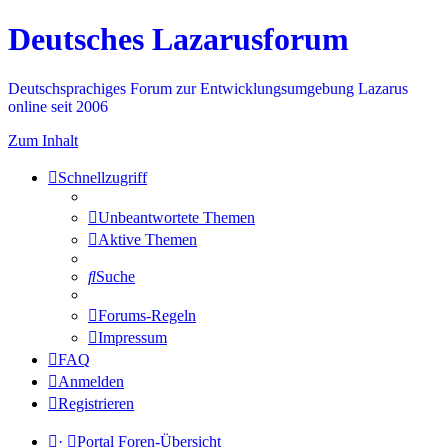
Deutsches Lazarusforum
Deutschsprachiges Forum zur Entwicklungsumgebung Lazarus
online seit 2006
Zum Inhalt
Schnellzugriff
Unbeantwortete Themen
Aktive Themen
Suche
Forums-Regeln
Impressum
FAQ
Anmelden
Registrieren
·
Portal
Foren-Übersicht