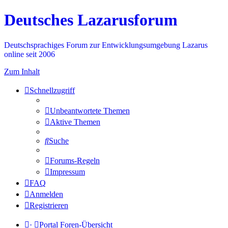
Deutsches Lazarusforum
Deutschsprachiges Forum zur Entwicklungsumgebung Lazarus
online seit 2006
Zum Inhalt
Schnellzugriff
Unbeantwortete Themen
Aktive Themen
Suche
Forums-Regeln
Impressum
FAQ
Anmelden
Registrieren
·
Portal
Foren-Übersicht