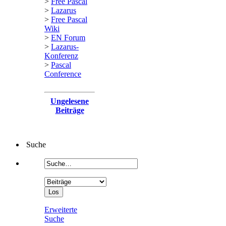
>
Free Pascal
>
Lazarus
>
Free Pascal
Wiki
>
EN Forum
>
Lazarus-
Konferenz
>
Pascal
Conference
Ungelesene
Beiträge
Suche
Erweiterte
Suche