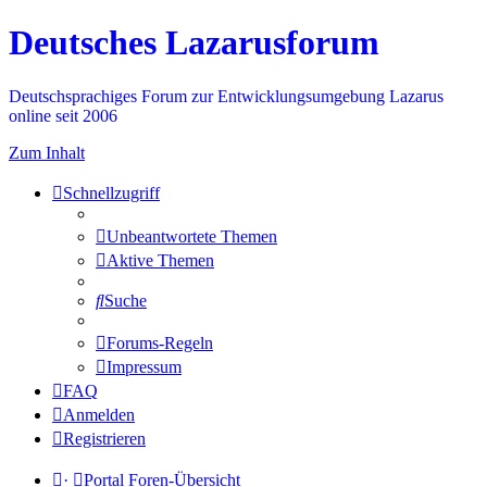
Deutsches Lazarusforum
Deutschsprachiges Forum zur Entwicklungsumgebung Lazarus
online seit 2006
Zum Inhalt
Schnellzugriff
Unbeantwortete Themen
Aktive Themen
Suche
Forums-Regeln
Impressum
FAQ
Anmelden
Registrieren
·
Portal
Foren-Übersicht