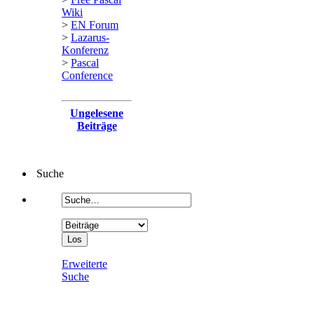
Wiki
>
EN Forum
>
Lazarus-
Konferenz
>
Pascal
Conference
Ungelesene
Beiträge
Suche
Erweiterte
Suche