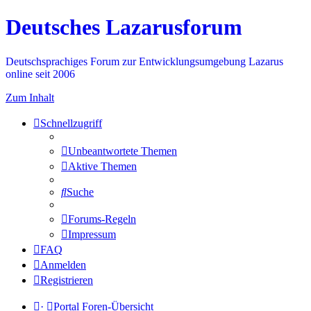
Deutsches Lazarusforum
Deutschsprachiges Forum zur Entwicklungsumgebung Lazarus
online seit 2006
Zum Inhalt
Schnellzugriff
Unbeantwortete Themen
Aktive Themen
Suche
Forums-Regeln
Impressum
FAQ
Anmelden
Registrieren
·
Portal
Foren-Übersicht