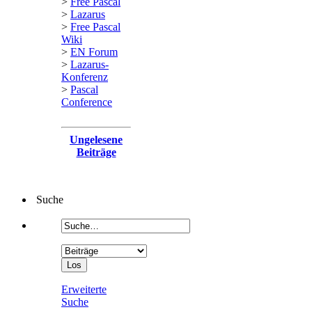
>
Free Pascal
>
Lazarus
>
Free Pascal
Wiki
>
EN Forum
>
Lazarus-
Konferenz
>
Pascal
Conference
Ungelesene
Beiträge
Suche
Erweiterte
Suche