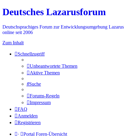
Deutsches Lazarusforum
Deutschsprachiges Forum zur Entwicklungsumgebung Lazarus
online seit 2006
Zum Inhalt
Schnellzugriff
Unbeantwortete Themen
Aktive Themen
Suche
Forums-Regeln
Impressum
FAQ
Anmelden
Registrieren
·
Portal
Foren-Übersicht