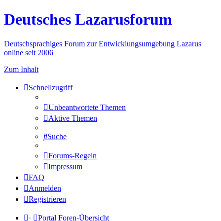
Deutsches Lazarusforum
Deutschsprachiges Forum zur Entwicklungsumgebung Lazarus
online seit 2006
Zum Inhalt
Schnellzugriff
Unbeantwortete Themen
Aktive Themen
Suche
Forums-Regeln
Impressum
FAQ
Anmelden
Registrieren
·
Portal
Foren-Übersicht