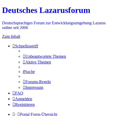
Deutsches Lazarusforum
Deutschsprachiges Forum zur Entwicklungsumgebung Lazarus
online seit 2006
Zum Inhalt
Schnellzugriff
Unbeantwortete Themen
Aktive Themen
Suche
Forums-Regeln
Impressum
FAQ
Anmelden
Registrieren
·
Portal
Foren-Übersicht