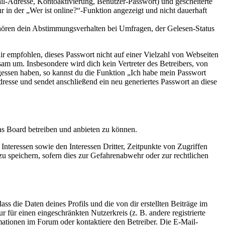
il-Adresse, Kontoaktivierung, Benutzer-Passwort) und gescheiterte
n der „Wer ist online?“-Funktion angezeigt und nicht dauerhaft
ehören dein Abstimmungsverhalten bei Umfragen, der Gelesen-Status
ir empfohlen, dieses Passwort nicht auf einer Vielzahl von Webseiten
am um. Insbesondere wird dich kein Vertreter des Betreibers, von
gessen haben, so kannst du die Funktion „Ich habe mein Passwort
sse und sendet anschließend ein neu generiertes Passwort an diese
das Board betreiben und anbieten zu können.
nteressen sowie den Interessen Dritter, Zeitpunkte von Zugriffen
speichern, sofern dies zur Gefahrenabwehr oder zur rechtlichen
ss die Daten deines Profils und die von dir erstellten Beiträge im
r für einen eingeschränkten Nutzerkreis (z. B. andere registrierte
mationen im Forum oder kontaktiere den Betreiber. Die E-Mail-