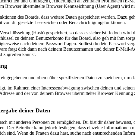
Nachrichten und Umfragen), Änderungen an zentralen Profildaten (E-Ma
 Browser übermittelte Browser-Kennzeichnung (User Agent) wird nur i
Funktionen des Boards, dass weitere Daten gespeichert werden. Dazu g
it von dir gesetzte Lesezeichen oder Benachrichtigungsfunktionen.
rschlüsselung (Hash) gespeichert, so dass es sicher ist. Jedoch wird d
hlüssel zu deinem Benutzerkonto für das Board, also geh mit ihm sorgs
igterweise nach deinem Passwort fragen. Solltest du dein Passwort ver
re fragt dich dann nach deinem Benutzernamen und deiner E-Mail-Adre
d zugreifen kannst.
ung
ir eingegebenen und oben näher spezifizierten Daten zu speichern, um 
htigt, im Rahmen einer Interessenabwägung zwischen deinen und seinen I
dresse und der von deinem Browser übermittelter Browser-Kennung zu 
tergabe deiner Daten
sch mit anderen Personen zu ermöglichen. Du bist dir daher bewusst, da
nen. Der Betreiber kann jedoch festlegen, dass einzelne Informationen nu
lich sind. Wenn du Fragen dazu hast, suche nach entsprechenden Infor