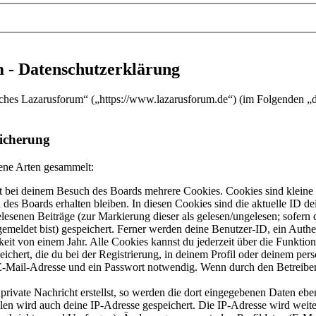
 - Datenschutzerklärung
sches Lazarusforum“ („https://www.lazarusforum.de“) (im Folgenden „d
icherung
ene Arten gesammelt:
 bei deinem Besuch des Boards mehrere Cookies. Cookies sind kleine T
des Boards erhalten bleiben. In diesen Cookies sind die aktuelle ID de
elesenen Beiträge (zur Markierung dieser als gelesen/ungelesen; sofern
emeldet bist) gespeichert. Ferner werden deine Benutzer-ID, ein Authe
eit von einem Jahr. Alle Cookies kannst du jederzeit über die Funktio
ichert, die du bei der Registrierung, in deinem Profil oder deinem pers
-Mail-Adresse und ein Passwort notwendig. Wenn durch den Betreiber w
rivate Nachricht erstellst, so werden die dort eingegebenen Daten eben
llen wird auch deine IP-Adresse gespeichert. Die IP-Adresse wird wei