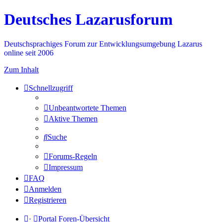
Deutsches Lazarusforum
Deutschsprachiges Forum zur Entwicklungsumgebung Lazarus
online seit 2006
Zum Inhalt
Schnellzugriff
Unbeantwortete Themen
Aktive Themen
Suche
Forums-Regeln
Impressum
FAQ
Anmelden
Registrieren
·
Portal
Foren-Übersicht