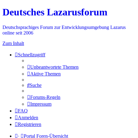
Deutsches Lazarusforum
Deutschsprachiges Forum zur Entwicklungsumgebung Lazarus
online seit 2006
Zum Inhalt
Schnellzugriff
Unbeantwortete Themen
Aktive Themen
Suche
Forums-Regeln
Impressum
FAQ
Anmelden
Registrieren
·
Portal
Foren-Übersicht