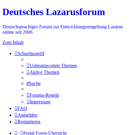
Deutsches Lazarusforum
Deutschsprachiges Forum zur Entwicklungsumgebung Lazarus
online seit 2006
Zum Inhalt
Schnellzugriff
Unbeantwortete Themen
Aktive Themen
Suche
Forums-Regeln
Impressum
FAQ
Anmelden
Registrieren
·
Portal
Foren-Übersicht