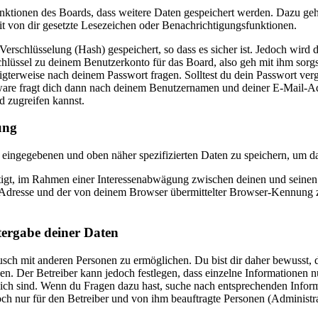
Funktionen des Boards, dass weitere Daten gespeichert werden. Dazu g
it von dir gesetzte Lesezeichen oder Benachrichtigungsfunktionen.
rschlüsselung (Hash) gespeichert, so dass es sicher ist. Jedoch wird d
hlüssel zu deinem Benutzerkonto für das Board, also geh mit ihm sorgs
igterweise nach deinem Passwort fragen. Solltest du dein Passwort ver
re fragt dich dann nach deinem Benutzernamen und deiner E-Mail-Adre
d zugreifen kannst.
ung
ir eingegebenen und oben näher spezifizierten Daten zu speichern, um 
htigt, im Rahmen einer Interessenabwägung zwischen deinen und seinen I
dresse und der von deinem Browser übermittelter Browser-Kennung zu 
tergabe deiner Daten
sch mit anderen Personen zu ermöglichen. Du bist dir daher bewusst, da
nen. Der Betreiber kann jedoch festlegen, dass einzelne Informationen nu
lich sind. Wenn du Fragen dazu hast, suche nach entsprechenden Infor
doch nur für den Betreiber und von ihm beauftragte Personen (Administr