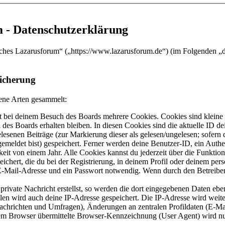
 - Datenschutzerklärung
sches Lazarusforum“ („https://www.lazarusforum.de“) (im Folgenden „d
icherung
ene Arten gesammelt:
 bei deinem Besuch des Boards mehrere Cookies. Cookies sind kleine T
des Boards erhalten bleiben. In diesen Cookies sind die aktuelle ID de
elesenen Beiträge (zur Markierung dieser als gelesen/ungelesen; sofern
emeldet bist) gespeichert. Ferner werden deine Benutzer-ID, ein Authe
eit von einem Jahr. Alle Cookies kannst du jederzeit über die Funktio
ichert, die du bei der Registrierung, in deinem Profil oder deinem pers
-Mail-Adresse und ein Passwort notwendig. Wenn durch den Betreiber w
rivate Nachricht erstellst, so werden die dort eingegebenen Daten eben
llen wird auch deine IP-Adresse gespeichert. Die IP-Adresse wird wei
Nachrichten und Umfragen), Änderungen an zentralen Profildaten (E-Ma
 Browser übermittelte Browser-Kennzeichnung (User Agent) wird nur i