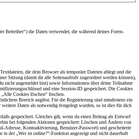
er Betreiber“) die Daten verwendet, die während deines Foren-
extdateien, die dein Browser als temporäre Dateien ablegt und die
iner Sitzung (damit dir alle Seitenaufrufe zugeordnet werden können),
 du nicht angemeldet bist) sowie Informationen über deine Teilnahme
ntifizierungsschlüssel und eine Session-ID gespeichert. Die Cookies
n „Alle Cookies löschen“ löschen.
önlichem Bereich angibst. Für die Registrierung sind mindestens ein
eitere Daten als notwendig festgelegt wurden, so ist dies für dich
falls gespeichert. Gleiches gilt, wenn du einen Beitrag als Entwurf
terhin bei folgenden Aktionen gespeichert: Löschen und Ändern von
il-Adresse, Kontoaktivierung, Benutzer-Passwort) und gescheiterte
n der „Wer ist online?“-Funktion angezeigt und nicht dauerhaft