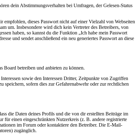
ehören dein Abstimmungsverhalten bei Umfragen, der Gelesen-Status
ir empfohlen, dieses Passwort nicht auf einer Vielzahl von Webseiten
am um. Insbesondere wird dich kein Vertreter des Betreibers, von
gessen haben, so kannst du die Funktion „Ich habe mein Passwort
sse und sendet anschließend ein neu generiertes Passwort an diese
das Board betreiben und anbieten zu können.
nteressen sowie den Interessen Dritter, Zeitpunkte von Zugriffen
speichern, sofern dies zur Gefahrenabwehr oder zur rechtlichen
ss die Daten deines Profils und die von dir erstellten Beiträge im
r für einen eingeschränkten Nutzerkreis (z. B. andere registrierte
mationen im Forum oder kontaktiere den Betreiber. Die E-Mail-
atoren) zugänglich.