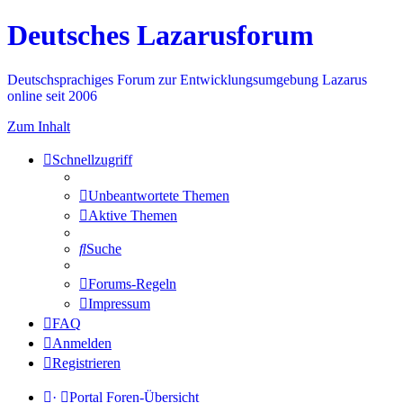
Deutsches Lazarusforum
Deutschsprachiges Forum zur Entwicklungsumgebung Lazarus
online seit 2006
Zum Inhalt
Schnellzugriff
Unbeantwortete Themen
Aktive Themen
Suche
Forums-Regeln
Impressum
FAQ
Anmelden
Registrieren
·
Portal
Foren-Übersicht