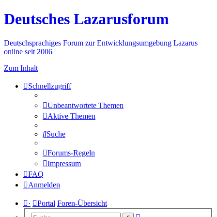
Deutsches Lazarusforum
Deutschsprachiges Forum zur Entwicklungsumgebung Lazarus
online seit 2006
Zum Inhalt
Schnellzugriff
Unbeantwortete Themen
Aktive Themen
Suche
Forums-Regeln
Impressum
FAQ
Anmelden
·
Portal
Foren-Übersicht
Erweiterte