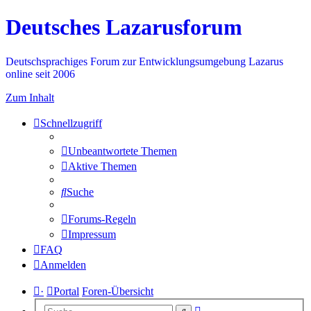
Deutsches Lazarusforum
Deutschsprachiges Forum zur Entwicklungsumgebung Lazarus
online seit 2006
Zum Inhalt
Schnellzugriff
Unbeantwortete Themen
Aktive Themen
Suche
Forums-Regeln
Impressum
FAQ
Anmelden
·
Portal
Foren-Übersicht
Erweiterte