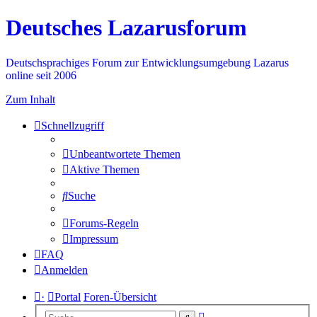
Deutsches Lazarusforum
Deutschsprachiges Forum zur Entwicklungsumgebung Lazarus
online seit 2006
Zum Inhalt
Schnellzugriff
Unbeantwortete Themen
Aktive Themen
Suche
Forums-Regeln
Impressum
FAQ
Anmelden
·
Portal
Foren-Übersicht
Erweiterte