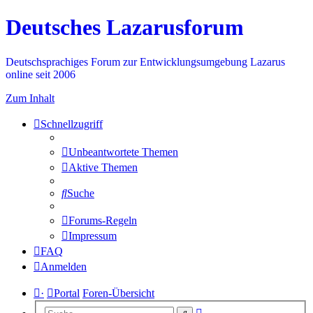
Deutsches Lazarusforum
Deutschsprachiges Forum zur Entwicklungsumgebung Lazarus
online seit 2006
Zum Inhalt
Schnellzugriff
Unbeantwortete Themen
Aktive Themen
Suche
Forums-Regeln
Impressum
FAQ
Anmelden
·
Portal
Foren-Übersicht
Erweiterte