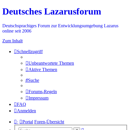
Deutsches Lazarusforum
Deutschsprachiges Forum zur Entwicklungsumgebung Lazarus
online seit 2006
Zum Inhalt
Schnellzugriff
Unbeantwortete Themen
Aktive Themen
Suche
Forums-Regeln
Impressum
FAQ
Anmelden
·
Portal
Foren-Übersicht
Erweiterte