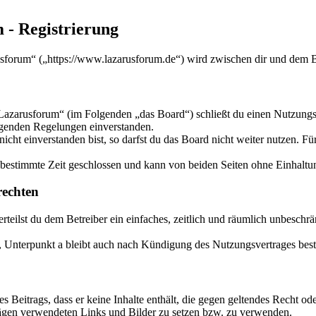
 - Registrierung
sforum“ („https://www.lazarusforum.de“) wird zwischen dir und dem Be
Lazarusforum“ (im Folgenden „das Board“) schließt du einen Nutzungsv
olgenden Regelungen einverstanden.
ht einverstanden bist, so darfst du das Board nicht weiter nutzen. Für
estimmte Zeit geschlossen und kann von beiden Seiten ohne Einhaltung
echten
 erteilst du dem Betreiber ein einfaches, zeitlich und räumlich unbesch
 Unterpunkt a bleibt auch nach Kündigung des Nutzungsvertrages bes
nes Beitrags, dass er keine Inhalte enthält, die gegen geltendes Recht od
trägen verwendeten Links und Bilder zu setzen bzw. zu verwenden.