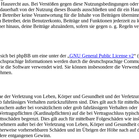
s Hausrecht aus. Bei Verstößen gegen diese Nutzungsbedingungen oder 
auerhaft von der Nutzung dieses Boards ausschließen und dir ein Haus
Betreiber keine Verantwortung für die Inhalte von Beiträgen übernimmt, d
Betreiber, dein Benutzerkonto, Beiträge und Funktionen jederzeit zu l
ber hinaus, deine Beiträge abzuändern, sofern sie gegen o. g. Regeln ve
 sich bei phpBB um eine unter der „
GNU General Public License v2
“ 
tschsprachige Informationen werden durch die deutschsprachige Commu
 wie die Software verwendet wird. Sie können insbesondere die Verwen
nehmen.
e der Verletzung von Leben, Körper und Gesundheit und der Verletzung
rob fahrlässiges Verhalten zurückzuführen sind. Dies gilt auch für mit
auchern außer bei vorsätzlichem oder grob fahrlässigem Verhalten ode
Vertragspflichten (Kardinalpflichten) auf die bei Vertragsschluss typ
ttsschäden begrenzt. Dies gilt auch für mittelbare Folgeschäden wie 
nehmern außer bei der Verletzung von Leben, Körper und Gesundheit od
scherweise vorhersehbaren Schäden und im Übrigen der Höhe nach auf di
ndere entgangenen Gewinn.