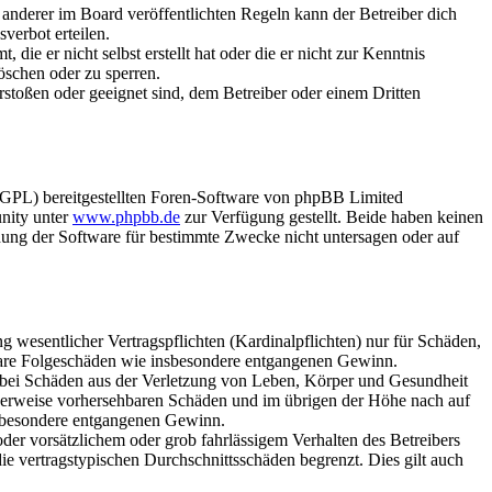
anderer im Board veröffentlichten Regeln kann der Betreiber dich
verbot erteilen.
ie er nicht selbst erstellt hat oder die er nicht zur Kenntnis
öschen oder zu sperren.
rstoßen oder geeignet sind, dem Betreiber oder einem Dritten
(GPL) bereitgestellten Foren-Software von phpBB Limited
nity unter
www.phpbb.de
zur Verfügung gestellt. Beide haben keinen
dung der Software für bestimmte Zwecke nicht untersagen oder auf
 wesentlicher Vertragspflichten (Kardinalpflichten) nur für Schäden,
telbare Folgeschäden wie insbesondere entgangenen Gewinn.
r bei Schäden aus der Verletzung von Leben, Körper und Gesundheit
ischerweise vorhersehbaren Schäden und im übrigen der Höhe nach auf
insbesondere entgangenen Gewinn.
er vorsätzlichem oder grob fahrlässigem Verhalten des Betreibers
e vertragstypischen Durchschnittsschäden begrenzt. Dies gilt auch