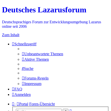
Deutsches Lazarusforum
Deutschsprachiges Forum zur Entwicklungsumgebung Lazarus
online seit 2006
Zum Inhalt
Schnellzugriff
Unbeantwortete Themen
Aktive Themen
Suche
Forums-Regeln
Impressum
FAQ
Anmelden
·
Portal
Foren-Übersicht
Erweiterte